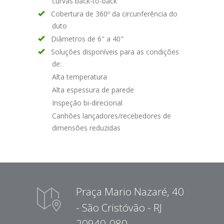
curvas back-to-back
Cobertura de 360º da circunferência do
duto
Diâmetros de 6" a 40"
Soluções disponíveis para as condições
de:
Alta temperatura
Alta espessura de parede
Inspeção bi-direcional
Canhões lançadores/recebedores de
dimensões reduzidas
Praça Mario Nazaré, 40
- São Cristóvão - RJ
20940-080