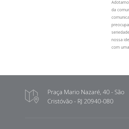
Adotamos 
da comun
comunicaç
preocupa
seriedade
nossa id
com uma c
Praça Mario Nazaré, 40 - São
Cristóvão - RJ 20940-080